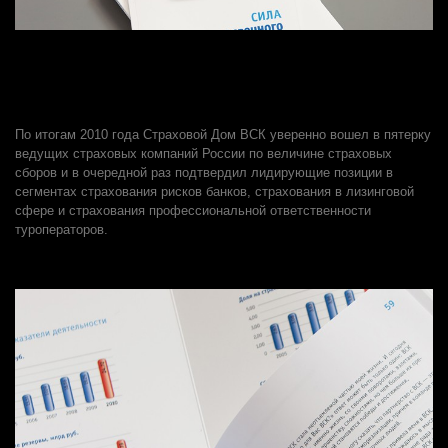
По итогам 2010 года Страховой Дом ВСК уверенно вошел в пятерку
ведущих страховых компаний России по величине страховых
сборов и в очередной раз подтвердил лидирующие позиции в
сегментах страхования рисков банков, страхования в лизинговой
сфере и страхования профессиональной ответственности
туроператоров.